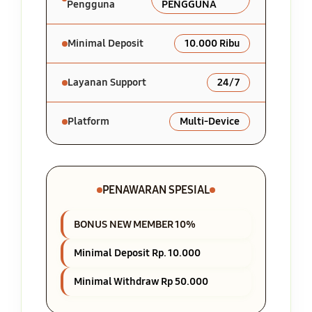
Pengguna
PENGGUNA
Minimal Deposit
10.000 Ribu
Layanan Support
24/7
Platform
Multi-Device
PENAWARAN SPESIAL
BONUS NEW MEMBER 10%
Minimal Deposit Rp. 10.000
Minimal Withdraw Rp 50.000