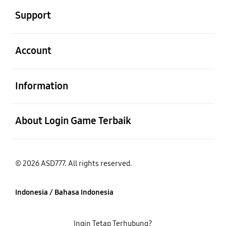
Support
Buka
Account
Buka
Information
Buka
About Login Game Terbaik
© 2026 ASD777. All rights reserved.
Indonesia / Bahasa Indonesia
Ingin Tetap Terhubung?