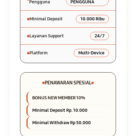
Pengguna
PENGGUNA
Minimal Deposit
10.000 Ribu
Layanan Support
24/7
Platform
Multi-Device
PENAWARAN SPESIAL
BONUS NEW MEMBER 10%
Minimal Deposit Rp. 10.000
Minimal Withdraw Rp 50.000