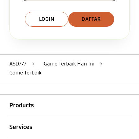
LOGIN
DAFTAR
Layer Popup Close
ASD777
>
Game Terbaik Hari Ini
>
Game Terbaik
Buka
Footer Navigation
Products
Buka
Services
Buka