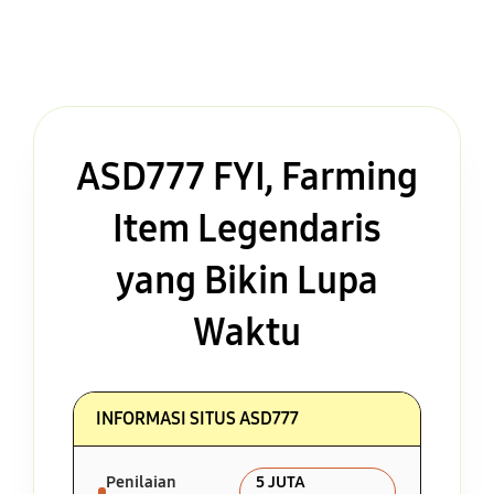
ASD777 FYI, Farming
Item Legendaris
yang Bikin Lupa
Waktu
INFORMASI SITUS ASD777
Penilaian
5 JUTA