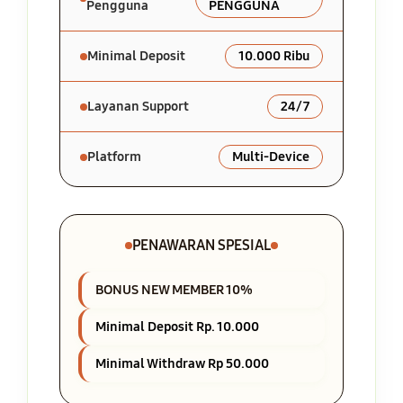
Pengguna
PENGGUNA
Minimal Deposit
10.000 Ribu
Layanan Support
24/7
Platform
Multi-Device
PENAWARAN SPESIAL
BONUS NEW MEMBER 10%
Minimal Deposit Rp. 10.000
Minimal Withdraw Rp 50.000