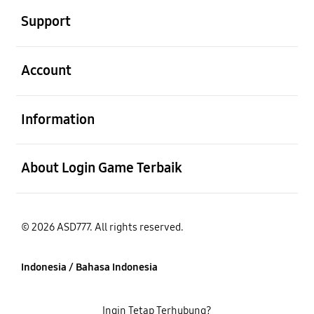
Support
Buka
Account
Buka
Information
Buka
About Login Game Terbaik
© 2026 ASD777. All rights reserved.
Indonesia / Bahasa Indonesia
Ingin Tetap Terhubung?