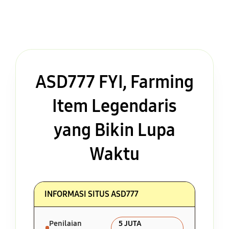
ASD777 FYI, Farming
Item Legendaris
yang Bikin Lupa
Waktu
INFORMASI SITUS ASD777
Penilaian
5 JUTA