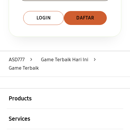
LOGIN
DAFTAR
Layer Popup Close
ASD777
>
Game Terbaik Hari Ini
>
Game Terbaik
Buka
Footer Navigation
Products
Buka
Services
Buka