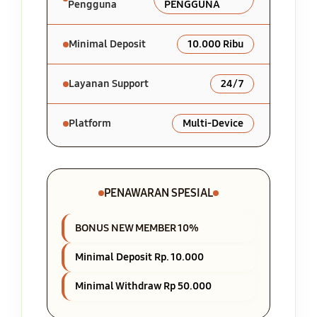
Pengguna
PENGGUNA
Minimal Deposit
10.000 Ribu
Layanan Support
24/7
Platform
Multi-Device
PENAWARAN SPESIAL
BONUS NEW MEMBER 10%
Minimal Deposit Rp. 10.000
Minimal Withdraw Rp 50.000