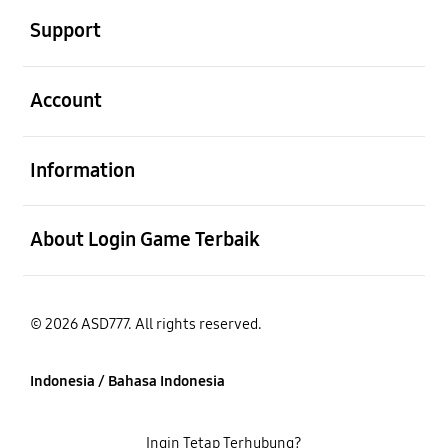
Support
Buka
Account
Buka
Information
Buka
About Login Game Terbaik
© 2026 ASD777. All rights reserved.
Indonesia / Bahasa Indonesia
Ingin Tetap Terhubung?