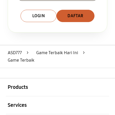
LOGIN
DAFTAR
Layer Popup Close
ASD777
>
Game Terbaik Hari Ini
>
Game Terbaik
Buka
Footer Navigation
Products
Buka
Services
Buka