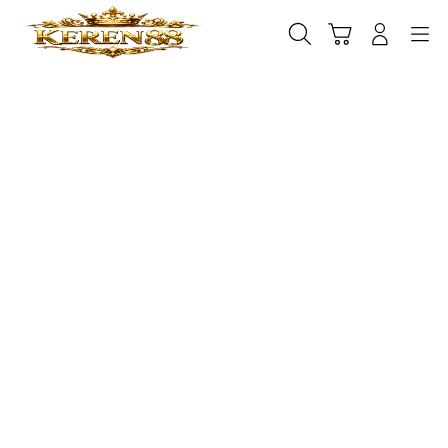
Skip
to
Cari
Troli
Login
Navigation
content