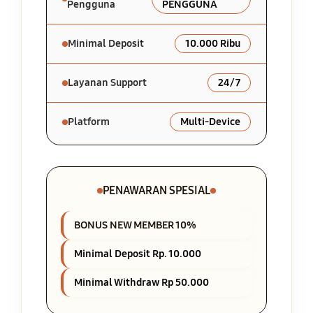
Pengguna
PENGGUNA
Minimal Deposit
10.000 Ribu
Layanan Support
24/7
Platform
Multi-Device
PENAWARAN SPESIAL
BONUS NEW MEMBER 10%
Minimal Deposit Rp. 10.000
Minimal Withdraw Rp 50.000