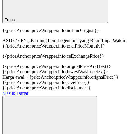
Tutup
{{priceAnchor.priceWrapper.info.noLineOrignal}}
ASD777 FYI, Farming Item Legendaris yang Bikin Lupa Waktu
{{priceAnchor.priceWrapper.info.totalPriceMonthly}}
{{priceAnchor.priceWrapper.info.ceExchangePrice}}
{{priceAnchor.priceWrapper.info.orignalPriceAddText}}
{{priceAnchor.priceWrapper.info.lowestWasPricetext}}
Harga awal:
{{priceAnchor.priceWrapper.info.orignalPrice}}
{{priceAnchor.priceWrapper.info.savePrice}}
{{priceAnchor.priceWrapper.info.disclaimer}}
Masuk
Daftar