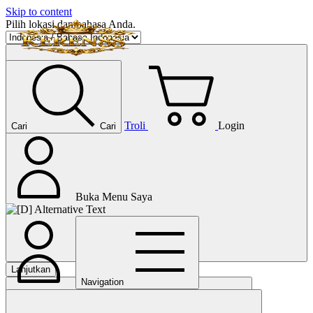
Skip to content
Pilih lokasi dan bahasa Anda.
Troli
Login
Cari
Cari
Buka Menu Saya
Lanjutkan
Navigation