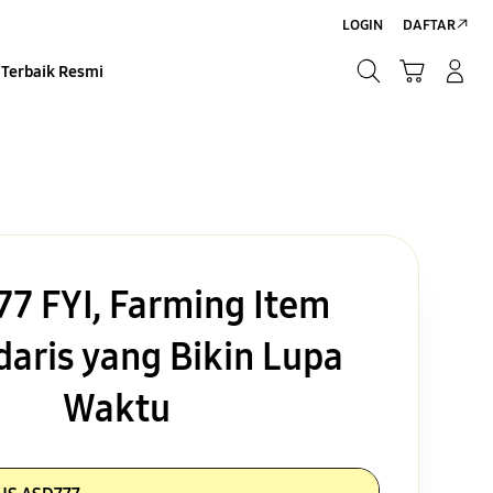
LOGIN
DAFTAR
Cari
Troli
Login/Sign-Up
Terbaik Resmi
Cari
7 FYI, Farming Item
aris yang Bikin Lupa
Waktu