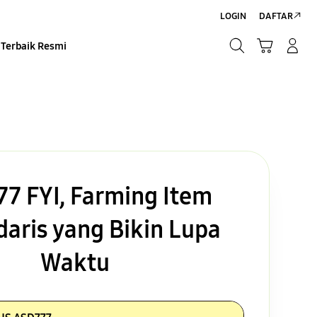
LOGIN
DAFTAR
Cari
Troli
Login/Sign-Up
Terbaik Resmi
Cari
7 FYI, Farming Item
aris yang Bikin Lupa
Waktu