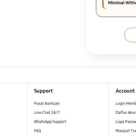
Minimal With
Support
Account
Pusat Bantuan
Login Mem
Live Chat 24/7
Daftar Aku
WhatsApp Support
Lupa Passw
FAQ
Riwayat Tr