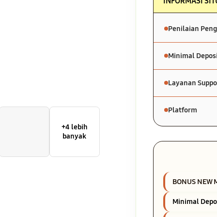
INFORMASI SIT
Penilaian Pen
Minimal Depos
Layanan Suppo
Platform
+4 lebih
banyak
BONUS NEW 
Minimal Depos