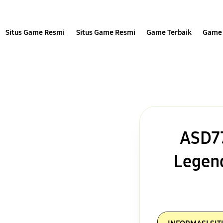
Situs Game Resmi
Situs Game Resmi
Game Terbaik
Game 
ASD77
Legend