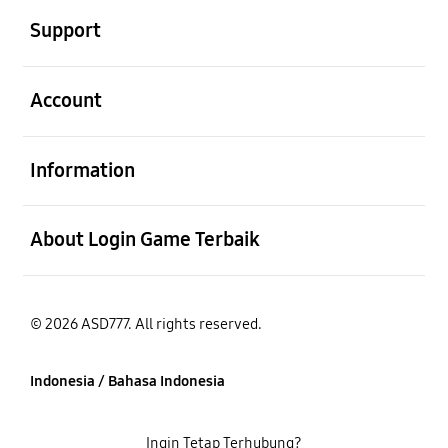
Support
Buka
Account
Buka
Information
Buka
About Login Game Terbaik
© 2026 ASD777. All rights reserved.
Indonesia / Bahasa Indonesia
Ingin Tetap Terhubung?