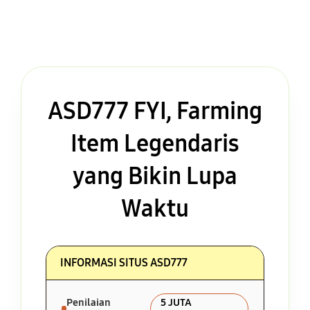
ASD777 FYI, Farming
Item Legendaris
yang Bikin Lupa
Waktu
INFORMASI SITUS ASD777
Penilaian
5 JUTA