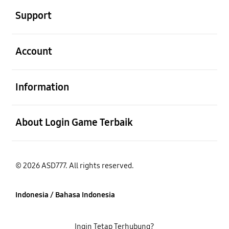
Support
Buka
Account
Buka
Information
Buka
About Login Game Terbaik
© 2026 ASD777. All rights reserved.
Indonesia / Bahasa Indonesia
Ingin Tetap Terhubung?