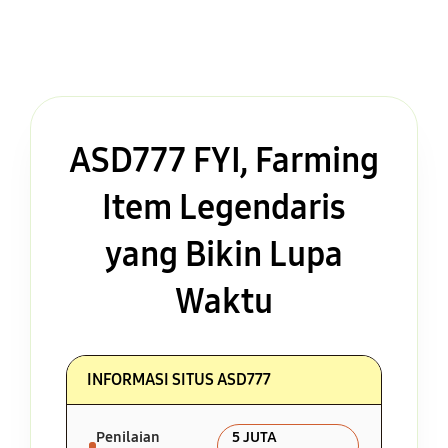
ASD777 FYI, Farming
Item Legendaris
yang Bikin Lupa
Waktu
INFORMASI SITUS ASD777
Penilaian
5 JUTA