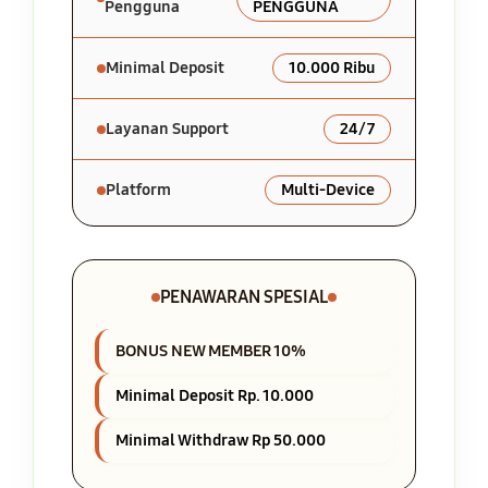
Pengguna
PENGGUNA
Minimal Deposit
10.000 Ribu
Layanan Support
24/7
Platform
Multi-Device
PENAWARAN SPESIAL
BONUS NEW MEMBER 10%
Minimal Deposit Rp. 10.000
Minimal Withdraw Rp 50.000