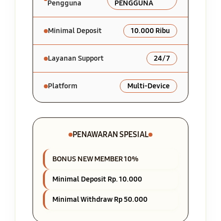
Pengguna
PENGGUNA
Minimal Deposit
10.000 Ribu
Layanan Support
24/7
Platform
Multi-Device
PENAWARAN SPESIAL
BONUS NEW MEMBER 10%
Minimal Deposit Rp. 10.000
Minimal Withdraw Rp 50.000