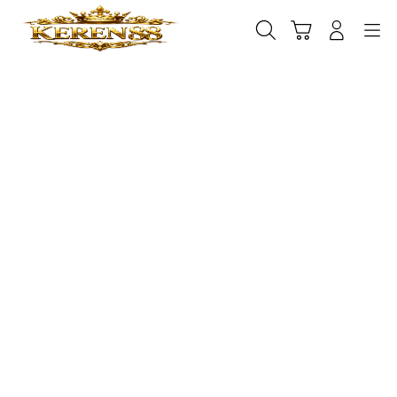
Skip
to
Cari
Troli
Login
Navigation
content