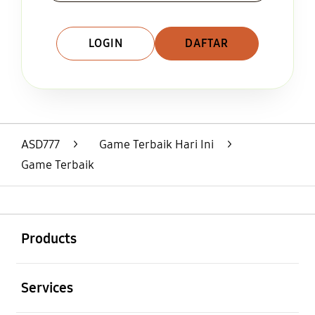
LOGIN
DAFTAR
Layer Popup Close
ASD777
>
Game Terbaik Hari Ini
>
Game Terbaik
Buka
Footer Navigation
Products
Buka
Services
Buka