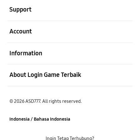
Support
Buka
Account
Buka
Information
Buka
About Login Game Terbaik
© 2026 ASD777. All rights reserved.
Indonesia / Bahasa Indonesia
Ingin Tetap Terhubung?