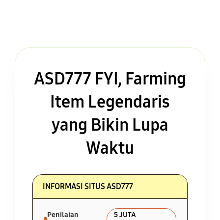
ASD777 FYI, Farming
Item Legendaris
yang Bikin Lupa
Waktu
INFORMASI SITUS ASD777
Penilaian
5 JUTA