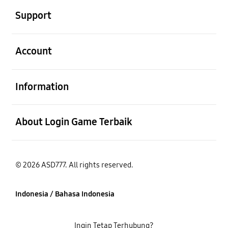
Support
Buka
Account
Buka
Information
Buka
About Login Game Terbaik
© 2026 ASD777. All rights reserved.
Indonesia / Bahasa Indonesia
Ingin Tetap Terhubung?