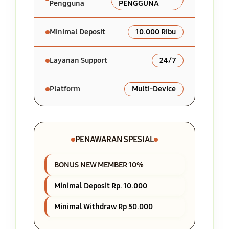
Pengguna
PENGGUNA
Minimal Deposit
10.000 Ribu
Layanan Support
24/7
Platform
Multi-Device
PENAWARAN SPESIAL
BONUS NEW MEMBER 10%
Minimal Deposit Rp. 10.000
Minimal Withdraw Rp 50.000