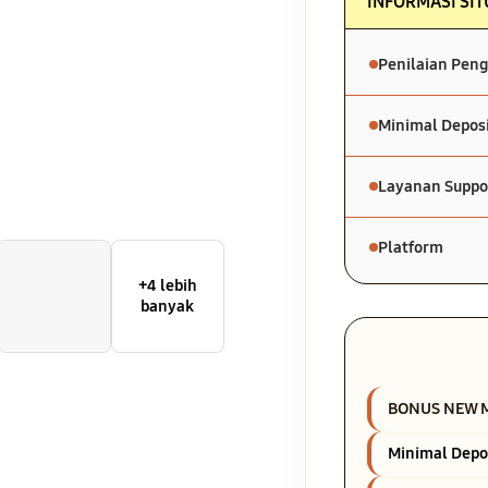
INFORMASI SIT
Penilaian Pen
Minimal Depos
Layanan Suppo
Platform
+4 lebih
banyak
BONUS NEW 
Minimal Depos