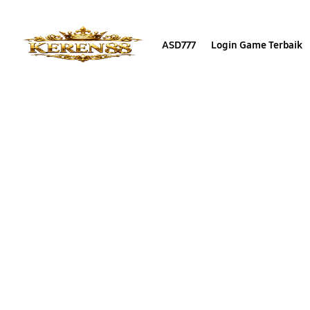
Skip
to
content
ASD777
Login Game Terbaik