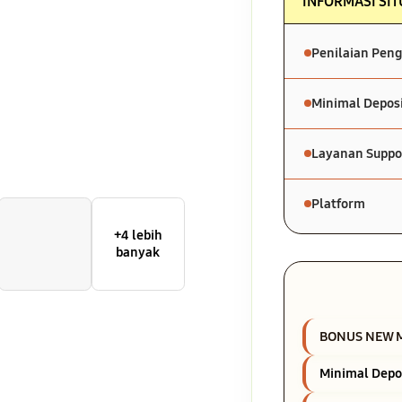
INFORMASI SIT
Penilaian Pen
Minimal Depos
Layanan Suppo
Platform
+4 lebih
banyak
BONUS NEW 
Minimal Depos