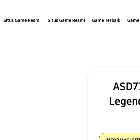
Situs Game Resmi
Situs Game Resmi
Game Terbaik
Game 
ASD77
Legend