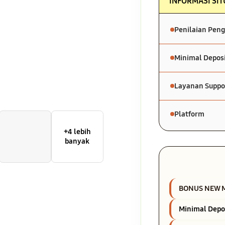
INFORMASI SIT
Penilaian Pen
Minimal Depos
Layanan Suppo
Platform
+4 lebih
banyak
BONUS NEW 
Minimal Depos