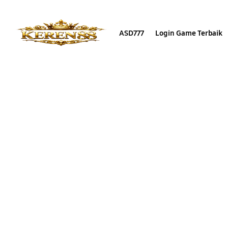
Skip
to
content
ASD777
Login Game Terbaik