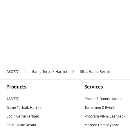
Layer Popup Close
ASD777
>
Game Terbaik Hari Ini
>
Situs Game Resmi
Footer Navigation
Products
Services
ASD777
Promo & Bonus Harian
Game Terbaik Hari Ini
Turnamen & Event
Login Game Terbaik
Program VIP & Cashback
Situs Game Resmi
Metode Pembayaran