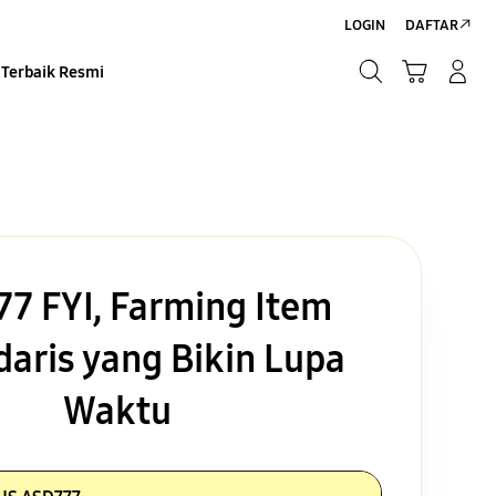
LOGIN
DAFTAR
Cari
Troli
Login/Sign-Up
Terbaik Resmi
Cari
7 FYI, Farming Item
aris yang Bikin Lupa
Waktu