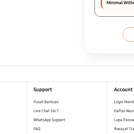
Minimal With
Support
Account
Pusat Bantuan
Login Mem
Live Chat 24/7
Daftar Aku
WhatsApp Support
Lupa Passw
FAQ
Riwayat Tr