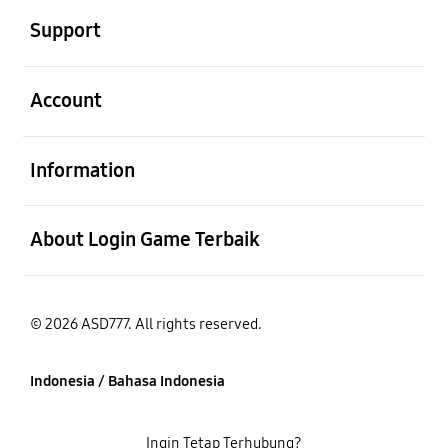
Support
Buka
Account
Buka
Information
Buka
About Login Game Terbaik
© 2026 ASD777. All rights reserved.
Indonesia / Bahasa Indonesia
Ingin Tetap Terhubung?