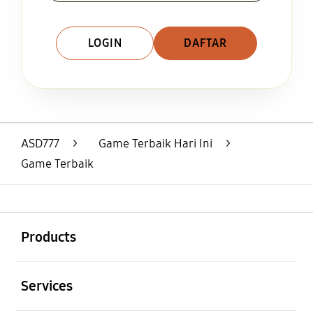
LOGIN
DAFTAR
Layer Popup Close
ASD777
>
Game Terbaik Hari Ini
>
Game Terbaik
Buka
Footer Navigation
Products
Buka
Services
Buka