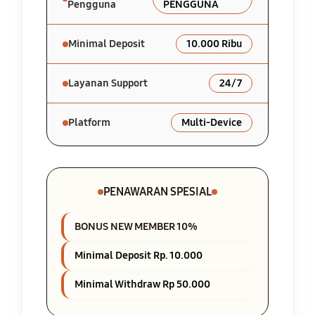
Pengguna
PENGGUNA
Minimal Deposit
10.000 Ribu
Layanan Support
24/7
Platform
Multi-Device
PENAWARAN SPESIAL
BONUS NEW MEMBER 10%
Minimal Deposit Rp. 10.000
Minimal Withdraw Rp 50.000