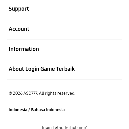
Support
Buka
Account
Buka
Information
Buka
About Login Game Terbaik
© 2026 ASD777. All rights reserved.
Indonesia / Bahasa Indonesia
Ingin Tetap Terhubung?