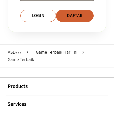
LOGIN
DAFTAR
Layer Popup Close
ASD777
>
Game Terbaik Hari Ini
>
Game Terbaik
Buka
Footer Navigation
Products
Buka
Services
Buka