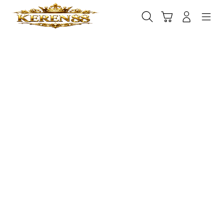
Skip
to
Cari
Troli
Login
Navigation
content