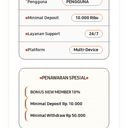
Pengguna
PENGGUNA
Minimal Deposit
10.000 Ribu
Layanan Support
24/7
Platform
Multi-Device
PENAWARAN SPESIAL
BONUS NEW MEMBER 10%
Minimal Deposit Rp. 10.000
Minimal Withdraw Rp 50.000