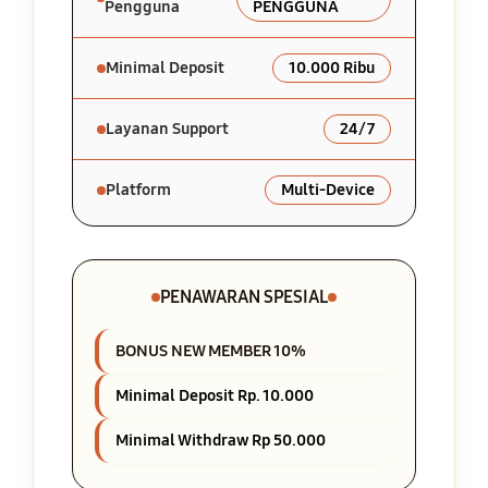
Pengguna
PENGGUNA
Minimal Deposit
10.000 Ribu
Layanan Support
24/7
Platform
Multi-Device
PENAWARAN SPESIAL
BONUS NEW MEMBER 10%
Minimal Deposit Rp. 10.000
Minimal Withdraw Rp 50.000