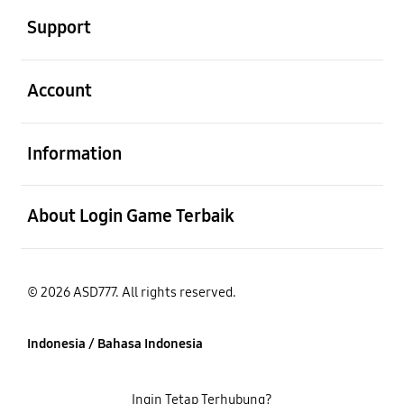
Support
Buka
Account
Buka
Information
Buka
About Login Game Terbaik
© 2026 ASD777. All rights reserved.
Indonesia / Bahasa Indonesia
Ingin Tetap Terhubung?