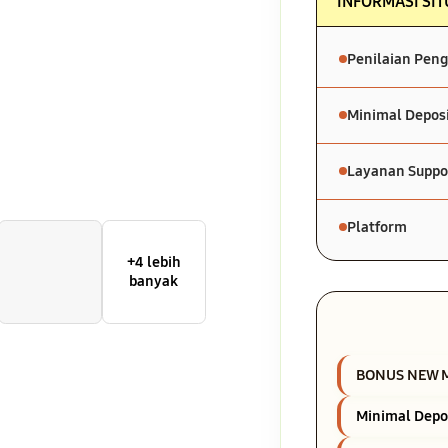
INFORMASI SIT
Penilaian Pen
Minimal Depos
Layanan Suppo
Platform
+4 lebih
banyak
BONUS NEW 
Minimal Depos