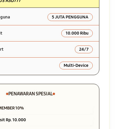
US ASD777
gguna
5 JUTA PENGGUNA
it
10.000 Ribu
rt
24/7
Multi-Device
PENAWARAN SPESIAL
MEMBER 10%
it Rp. 10.000