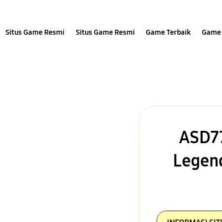
Situs Game Resmi
Situs Game Resmi
Game Terbaik
Game 
ASD77
Legend