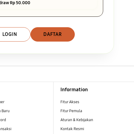
draw Rp 50.000
LOGIN
DAFTAR
Information
ber
Fitur Akses
n Baru
Fitur Pemula
ord
Aturan & Kebijakan
ansaksi
Kontak Resmi