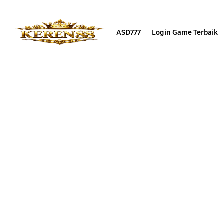
Skip
to
content
ASD777
Login Game Terbaik