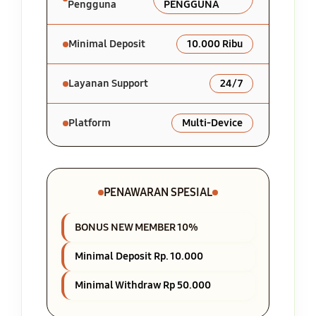
Pengguna
PENGGUNA
Minimal Deposit
10.000 Ribu
Layanan Support
24/7
Platform
Multi-Device
PENAWARAN SPESIAL
BONUS NEW MEMBER 10%
Minimal Deposit Rp. 10.000
Minimal Withdraw Rp 50.000