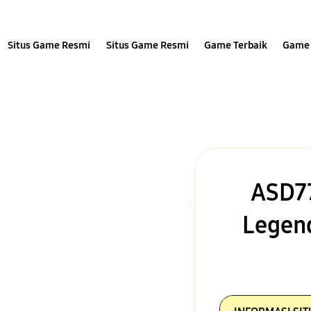
Situs Game Resmi
Situs Game Resmi
Game Terbaik
Game 
ASD77
Legend