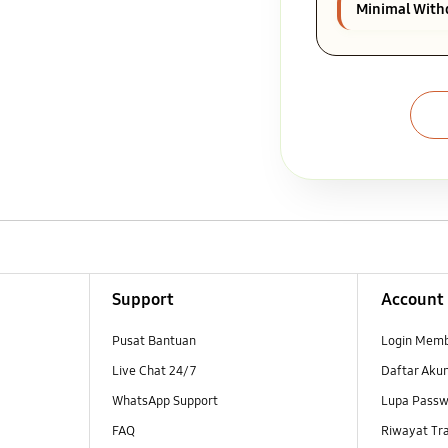
Minimal With
Support
Account
Pusat Bantuan
Login Mem
Live Chat 24/7
Daftar Aku
WhatsApp Support
Lupa Passw
FAQ
Riwayat Tr