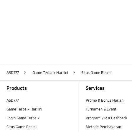
Layer Popup Close
ASD777
>
Game Terbaik Hari Ini
>
Situs Game Resmi
Footer Navigation
Products
Services
ASD777
Promo & Bonus Harian
Game Terbaik Hari Ini
Turnamen & Event
Login Game Terbaik
Program VIP & Cashback
Situs Game Resmi
Metode Pembayaran