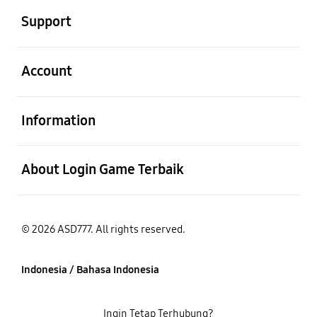
Support
Buka
Account
Buka
Information
Buka
About Login Game Terbaik
© 2026 ASD777. All rights reserved.
Indonesia / Bahasa Indonesia
Ingin Tetap Terhubung?