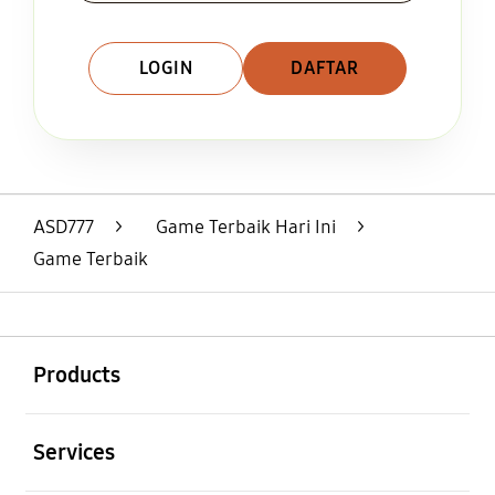
LOGIN
DAFTAR
Layer Popup Close
ASD777
>
Game Terbaik Hari Ini
>
Game Terbaik
Buka
Footer Navigation
Products
Buka
Services
Buka