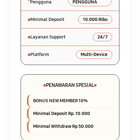
Pengguna
PENGGUNA
Minimal Deposit
10.000 Ribu
Layanan Support
24/7
Platform
Multi-Device
PENAWARAN SPESIAL
BONUS NEW MEMBER 10%
Minimal Deposit Rp. 10.000
Minimal Withdraw Rp 50.000