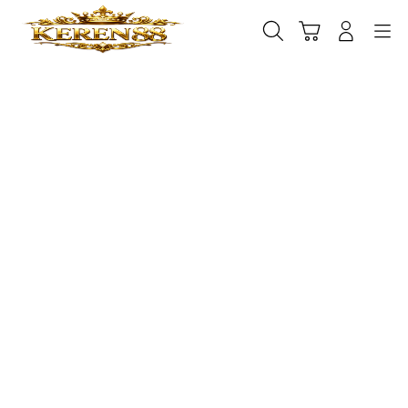
Skip
to
Cari
Troli
Login
Navigation
content