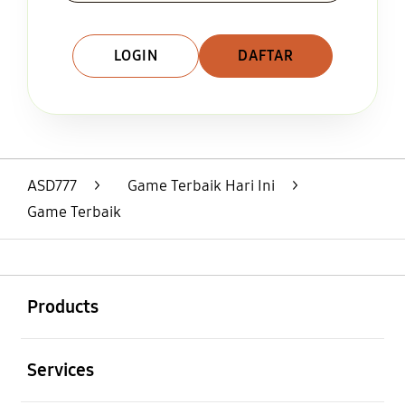
LOGIN
DAFTAR
Layer Popup Close
ASD777
>
Game Terbaik Hari Ini
>
Game Terbaik
Buka
Footer Navigation
Products
Buka
Services
Buka